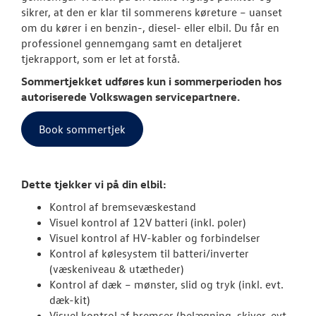
NYHEDER
sikrer, at den er klar til sommerens køreture – uanset
om du kører i en benzin-, diesel- eller elbil. Du får en
OM OS
professionel gennemgang samt en detaljeret
tjekrapport, som er let at forstå.
RESERVEDELE
Sommertjekket udføres kun i sommerperioden hos
autoriserede
Volkswagen
servicepartnere.
Book sommertjek
Dette tjekker vi på din elbil:
Kontrol af bremsevæskestand
Visuel kontrol af 12V batteri (inkl. poler)
Visuel kontrol af HV-kabler og forbindelser
Kontrol af kølesystem til batteri/inverter
(væskeniveau & utætheder)
Kontrol af dæk – mønster, slid og tryk (inkl. evt.
dæk-kit)
Visuel kontrol af bremser (belægning, skiver, evt.