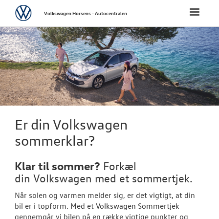
Volkswagen
Toggle
Volkswagen Horsens - Autocentralen
naviga
FORSIDE
NYE PERSONBI
NYE VAREBILER
BRUGTE BILER
Er din Volkswagen
sommerklar?
VÆRKSTED
Klar til sommer?
Forkæl
SKADECENTER
din
Volkswagen
med et sommertjek.
Når solen og varmen melder sig, er det vigtigt, at din
TILBEHØR
bil er i topform. Med et
Volkswagen
Sommertjek
gennemgår vi bilen på en række vigtige punkter og