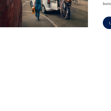
bund
L