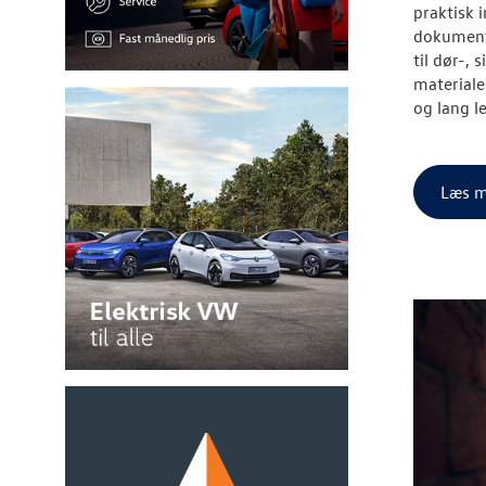
praktisk 
dokumente
til dør-,
materiale
og lang l
Læs m