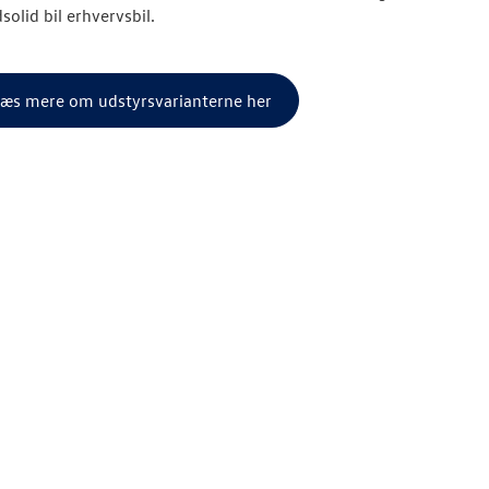
solid bil erhvervsbil.
æs mere om udstyrsvarianterne her