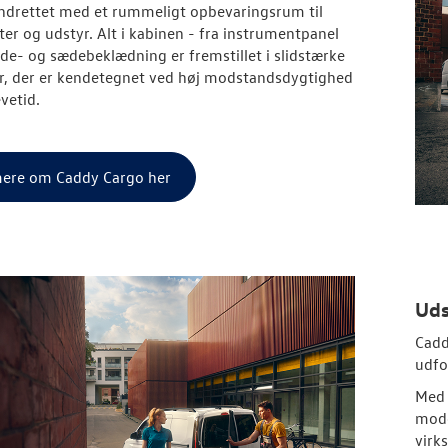
indrettet med et rummeligt opbevaringsrum til
r og udstyr. Alt i kabinen - fra instrumentpanel
 side- og sædebeklædning er fremstillet i slidstærke
r, der er kendetegnet ved høj modstandsdygtighed
evetid.
ere om Caddy Cargo her
Uds
Cadd
udfo
Med 
mode
virk