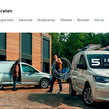
tralen
ugte biler
Værksted
Skadecenter
Tilbehør
Nyheder
Om os