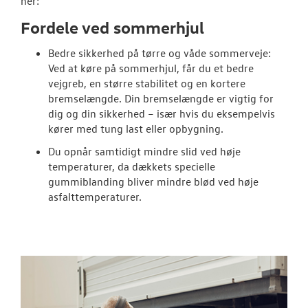
her:
MinVolkswage
Fordele ved sommerhjul
Autoriseret V
Bedre sikkerhed på tørre og våde sommerveje:
Brugtbilsattes
Ved at køre på sommerhjul, får du et bedre
vejgreb, en større stabilitet og en kortere
SKADECENTER
bremselængde. Din bremselængde er vigtig for
dig og din sikkerhed – især hvis du eksempelvis
TILBEHØR
kører med tung last eller opbygning.
Du opnår samtidigt mindre slid ved høje
NYHEDER
temperaturer, da dækkets specielle
gummiblanding bliver mindre blød ved høje
asfalttemperaturer.
OM OS
RESERVEDELE