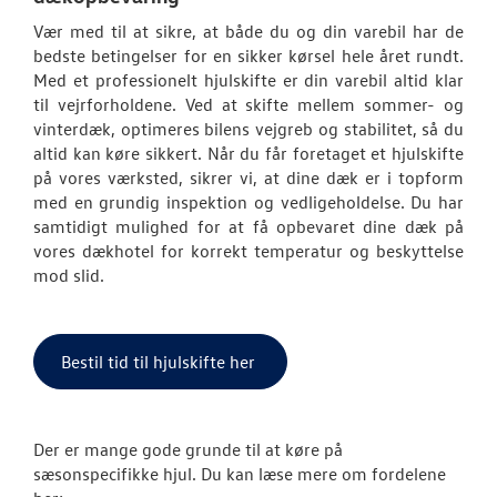
Koncepter og 
Vær med til at sikre, at både du og din varebil har de
bedste betingelser for en sikker kørsel hele året rundt.
Mere effekt og
Med et professionelt hjulskifte er din varebil altid klar
til vejrforholdene. Ved at skifte mellem sommer- og
Olieskiftservic
vinterdæk, optimeres bilens vejgreb og stabilitet, så du
altid kan køre sikkert. Når du får foretaget et hjulskifte
Volkswagen Se
på vores værksted, sikrer vi, at dine dæk er i topform
med en grundig inspektion og vedligeholdelse. Du har
VW Connect
samtidigt mulighed for at få opbevaret dine dæk på
vores dækhotel for korrekt temperatur og beskyttelse
Hjulskifte Erh
mod slid.
Service Cam
Bestil tid til hjulskifte her
Serviceabonn
Rustbeskyttels
Der er mange gode grunde til at køre på
Velkomstpakke 
sæsonspecifikke hjul. Du kan læse mere om fordelene