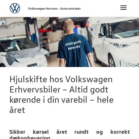
Volkswagen
Toggle
Volkswagen Horsens - Autocentralen
naviga
FORSIDE
NYE PERSONBI
NYE VAREBILER
BRUGTE BILER
Hjulskifte hos Volkswagen
Erhvervsbiler – Altid godt
VÆRKSTED
kørende i din varebil – hele
Bestil tid på 
året
Hjulskifte
Sikker kørsel året rundt og korrekt
Softwareopda
dækopbevaring