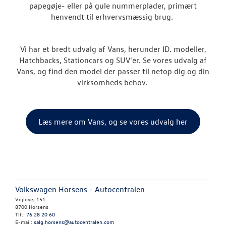
Crafter
papegøje- eller på gule nummerplader, primært
henvendt til erhvervsmæssig brug.
Transporter
Amarok
Vi har et bredt udvalg af Vans, herunder ID. modeller,
Hatchbacks, Stationcars og SUV'er. Se vores udvalg af
e-Transporte
Vans, og find den model der passer til netop dig og din
virksomheds behov.
Transporter 
Bestil prøvetu
Læs mere om Vans, og se vores udvalg her
Finansiering
Byg din Volks
Book en salgs
Volkswagen Horsens - Autocentralen
Vejlevej 151
Garanti
8700 Horsens
Tlf.:
76 28 20 60
E-mail:
salg.horsens@autocentralen.com