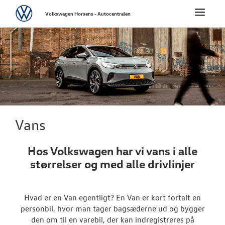
Volkswagen
Toggle
Volkswagen Horsens - Autocentralen
naviga
FORSIDE
NYE PERSONBI
NYE VAREBILER
ErhvervsCente
Vans
Modeller
Hos Volkswagen har vi vans i alle
størrelser og med alle drivlinjer
ID. Buzz Car
Caddy Cargo
Hvad er en Van egentligt? En Van er kort fortalt en
Vans
personbil, hvor man tager bagsæderne ud og bygger
den om til en varebil, der kan indregistreres på