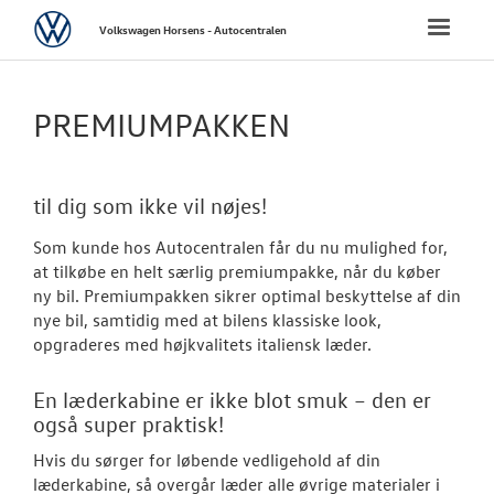
Volkswagen
Toggle
Volkswagen Horsens - Autocentralen
naviga
FORSIDE
PREMIUMPAKKEN
NYE PERSONBI
til dig som ikke vil nøjes!
NYE VAREBILER
Som kunde hos Autocentralen får du nu mulighed for,
BRUGTE BILER
at tilkøbe en helt særlig premiumpakke, når du køber
ny bil. Premiumpakken sikrer optimal beskyttelse af din
nye bil, samtidig med at bilens klassiske look,
VÆRKSTED
opgraderes med højkvalitets italiensk læder.
SKADECENTER
En læderkabine er ikke blot smuk – den er
også super praktisk!
TILBEHØR
Hvis du sørger for løbende vedligehold af din
læderkabine, så overgår læder alle øvrige materialer i