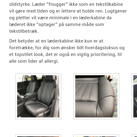
Volkswagen Cl
slidstyrke. Læder ”fnugger” ikke som en tekstilkabine
vil gøre med tiden og er lettere at holde ren. Lugtgener
Premiumpakk
og pletter vil være minimale i en læderkabine da
læderet ikke ”optager” på samme måde som
NYHEDER
tekstilbetræk.
Det betyder at en læderkabine ikke kun er at
OM OS
foretrække, for dig som ønsker lidt hverdagsluksus og
et topstilet look, det er også en vigtig prioritering, til
RESERVEDELE
alle som lider af allergi.