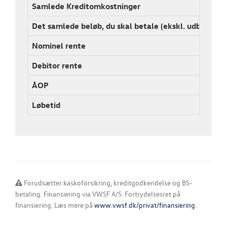
Samlede Kreditomkostninger
69.
Det samlede beløb, du skal betale (ekskl. udb.)
237
Nominel rente
4,9
Debitor rente
5,1
ÅOP
8,4
Løbetid
108
Forudsætter kaskoforsikring, kreditgodkendelse og BS-
betaling. Finansiering via VWSF A/S. Fortrydelsesret på
finansiering. Læs mere på
www.vwsf.dk/privat/finansiering
.