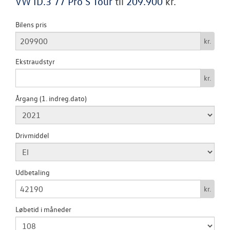
VW ID.3 77 Pro S Tour
til
209.900
kr.
Autoriseret V
Bilens pris
Brugtbilsattes
kr.
VÆRKSTED
Ekstraudstyr
kr.
SKADECENTER
Årgang (1. indreg.dato)
TILBEHØR
Drivmiddel
NYHEDER
OM OS
Udbetaling
kr.
RESERVEDELE
Løbetid i måneder