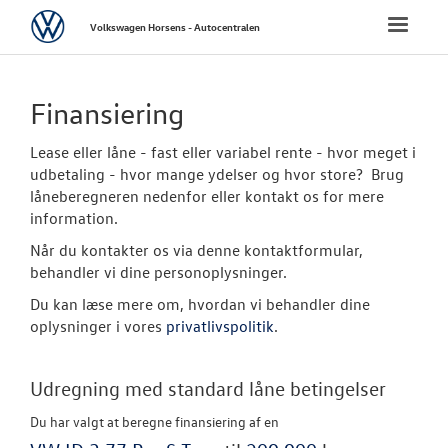
Volkswagen
Toggle
Volkswagen Horsens - Autocentralen
naviga
FORSIDE
Finansiering
NYE PERSONBI
Lease eller låne - fast eller variabel rente - hvor meget i
udbetaling - hvor mange ydelser og hvor store? Brug
NYE VAREBILER
låneberegneren nedenfor eller kontakt os for mere
information.
BRUGTE BILER
Når du kontakter os via denne kontaktformular,
behandler vi dine personoplysninger.
Finansiering
Du kan læse mere om, hvordan vi behandler dine
oplysninger i vores
privatlivspolitik
.
Ingen fusk m
kilometertæll
Udregning med standard låne betingelser
Brugtbilsvurd
Du har valgt at beregne finansiering af en
Brugtbilsafdel