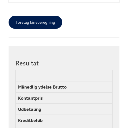
Resultat
Var
Månedlig ydelse Brutto
2.1
Kontantpris
209
Udbetaling
42.
Kreditbeløb
167